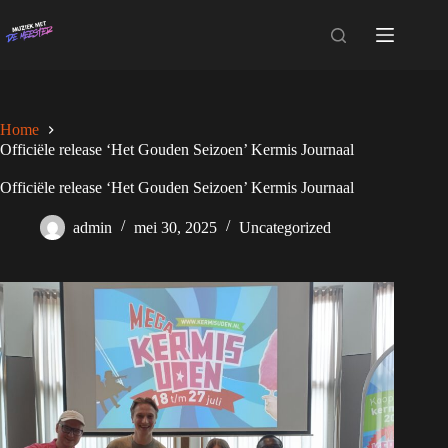
Ga
naar
de
inhoud
Home
Officiële release ‘Het Gouden Seizoen’ Kermis Journaal
Officiële release ‘Het Gouden Seizoen’ Kermis Journaal
admin
mei 30, 2025
Uncategorized