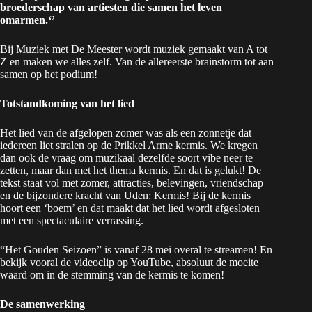
broederschap van artiesten die samen het leven
omarmen.
‘’
Bij Muziek met De Meester wordt muziek gemaakt van A tot
Z en maken we alles zelf. Van de allereerste brainstorm tot aan
samen op het podium!
Totstandkoming van het lied
Het lied van de afgelopen zomer was als een zonnetje dat
iedereen liet stralen op de Prikkel Arme kermis. We kregen
dan ook de vraag om muzikaal dezelfde soort vibe neer te
zetten, maar dan met het thema kermis. En dat is gelukt! De
tekst staat vol met zomer, attracties, belevingen, vriendschap
en de bijzondere kracht van Uden: Kermis! Bij de kermis
hoort een ‘boem’ en dat maakt dat het lied wordt afgesloten
met een spectaculaire verrassing.
“Het Gouden Seizoen” is vanaf 28 mei overal te streamen! En
bekijk vooral de videoclip op YouTube, absoluut de moeite
waard om in de stemming van de kermis te komen!
De samenwerking