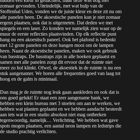
hadden een kleur in gedachten, maar deze was nog niet
zomaar gevonden. Uiteindelijk, met wat hulp van de
Stoffenhal Uden, vonden we de juiste kleur en deze zit nu om
alle panelen heen. De akoestische panelen kun je niet zomaar
ergens plaatsen, ook dat is uitgemeten. Dat deden we met
spiegels en een laser. Zo konden we namelijk zien waar op de
muur de eerste reflecties plaatsvinden. Op elk reflectie punt
hang nu een akoestisch paneel. Ook het plafond is bedenkt
met 12 grote panelen en deze hangen mooi om de lampen
heen. Naast de akoestische panelen, maken we ook gebruik
van basstraps. De basstraps zijn in alle hoeken geplaatst en
samen met alle panelen zorgt dit ervoor dat de ruimte niet
meer zo hol klinkt. Ofwel, de akoestiek in de ruimte is nu een
stuk aangenamer. We horen alle frequenties goed van laag tot
hoog en de galm is minimaal.
Dan mag je de ruimte nog leuk gaan aankleden en ook dat is
ons goed gelukt! Er staat een zeer aangename bank, we
hebben een klein bureau met 3 stoelen om aan te werken, we
hebben wat planten geplaatst en we hebben aandacht besteedt
aan iets wat in een studio absoluut niet mag ontbreken
tegenwoordig, namelijk… Verlichting. We hebben wat gave
spots mogen plaatsen, een aantal neon lampen en ledstrips die
de studio prachtig verlichten.