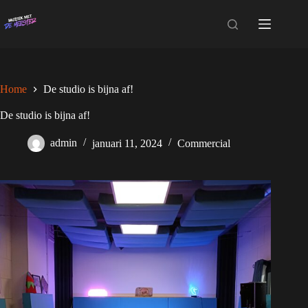
Ga
naar
de
inhoud
Home
De studio is bijna af!
De studio is bijna af!
admin
januari 11, 2024
Commercial