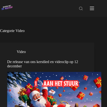
Ga
naar
de
inhoud
Categorie
Video
Video
De release van ons kerstlied en videoclip op 12
december